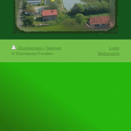
Druckversion
|
Sitemap
Login
© Gründautal-Forellen
Webansicht